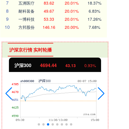
7
五洲医疗
83.62
20.01%
18.37%
8
耐科装备
49.67
20.01%
6.83%
9
一博科技
53.33
20.01%
17.26%
10
方邦股份
146.16
20.00%
7.68%
沪深京行情 实时轮播
北证50
1134.24
创业
11.37
1.01%