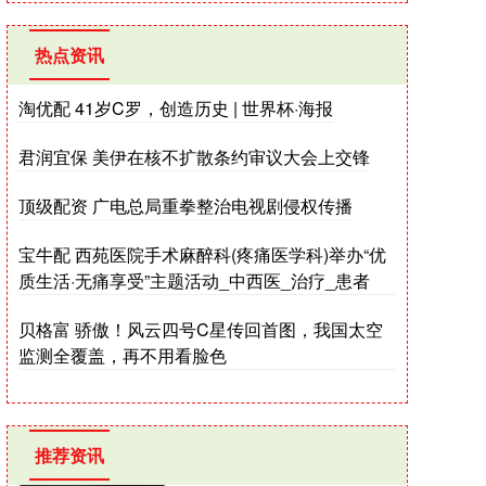
热点资讯
淘优配 41岁C罗，创造历史 | 世界杯·海报
君润宜保 美伊在核不扩散条约审议大会上交锋
顶级配资 广电总局重拳整治电视剧侵权传播
宝牛配 西苑医院手术麻醉科(疼痛医学科)举办“优
质生活·无痛享受”主题活动_中西医_治疗_患者
贝格富 骄傲！风云四号C星传回首图，我国太空
监测全覆盖，再不用看脸色
推荐资讯