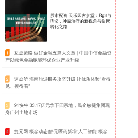
股市配资 天乐园古参堂：Rg3与
Rh2，肿瘤治疗的新视角与临床
转化之路
​互盈策略 做好金融五篇大文章 | 中国中信金融资
1
产以绿色金融赋能环保企业产业升级
​速盈所 海南旅游服务攻坚升级 让优质体验“看得
2
见、摸得着”
​91快牛 33.17亿元拿下四宗地，民企敏捷集团现
3
身广州土地市场
​捷元网 概念动态|皓元医药新增“人工智能”概念
4