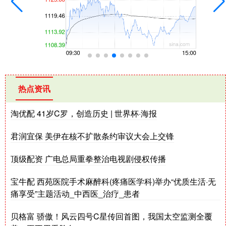
热点资讯
淘优配 41岁C罗，创造历史 | 世界杯·海报
君润宜保 美伊在核不扩散条约审议大会上交锋
顶级配资 广电总局重拳整治电视剧侵权传播
宝牛配 西苑医院手术麻醉科(疼痛医学科)举办“优质生活·无
痛享受”主题活动_中西医_治疗_患者
贝格富 骄傲！风云四号C星传回首图，我国太空监测全覆