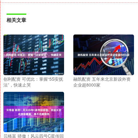
相关文章
创利配资 可优比：掌握“5S安抚
融凯配资 五年来北京新设外资
法”，快速止哭
企业超8000家
贝格富 骄傲！风云四号C星传回