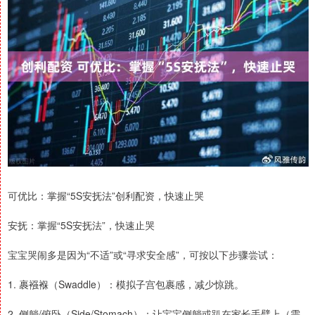
可优比：掌握“5S安抚法”创利配资，快速止哭
安抚：掌握“5S安抚法”，快速止哭
宝宝哭闹多是因为“不适”或“寻求安全感”，可按以下步骤尝试：
1. 裹襁褓（Swaddle）：模拟子宫包裹感，减少惊跳。
2. 侧躺/俯卧（Side/Stomach）：让宝宝侧躺或趴在家长手臂上（需