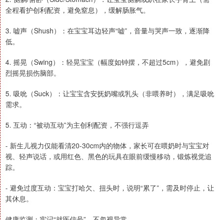
全程看护创利配资，避免窒息），缓解肠胀气。
3. 嘘声（Shush）：在宝宝耳边轻声“嘘”，音量与哭声一致，逐渐降
低。
4. 摇晃（Swing）：轻晃宝宝（幅度如钟摆，不超过5cm），避免剧
烈摇晃损伤脑部。
5. 吸吮（Suck）：让宝宝含安抚奶嘴或乳头（非喂养时），满足吸吮
需求。
5. 互动：“被动互动”为主创利配资，不强行逗弄
- 新生儿视力仅能看清20-30cm内的物体，家长可在喂奶时与宝宝对
视、轻声说话，或用红色、黑色的玩具在眼前缓慢移动，锻炼视觉追
踪。
- 避免过度互动：宝宝打哈欠、扭头时，说明“累了”，需及时停止，让
其休息。
健康监测：牢记“就医信号”，不忽视异常