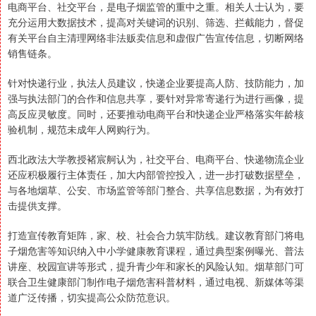
电商平台、社交平台，是电子烟监管的重中之重。相关人士认为，要
充分运用大数据技术，提高对关键词的识别、筛选、拦截能力，督促
有关平台自主清理网络非法贩卖信息和虚假广告宣传信息，切断网络
销售链条。
针对快递行业，执法人员建议，快递企业要提高人防、技防能力，加
强与执法部门的合作和信息共享，要针对异常寄递行为进行画像，提
高反应灵敏度。同时，还要推动电商平台和快递企业严格落实年龄核
验机制，规范未成年人网购行为。
西北政法大学教授褚宸舸认为，社交平台、电商平台、快递物流企业
还应积极履行主体责任，加大内部管控投入，进一步打破数据壁垒，
与各地烟草、公安、市场监管等部门整合、共享信息数据，为有效打
击提供支撑。
打造宣传教育矩阵，家、校、社会合力筑牢防线。建议教育部门将电
子烟危害等知识纳入中小学健康教育课程，通过典型案例曝光、普法
讲座、校园宣讲等形式，提升青少年和家长的风险认知。烟草部门可
联合卫生健康部门制作电子烟危害科普材料，通过电视、新媒体等渠
道广泛传播，切实提高公众防范意识。