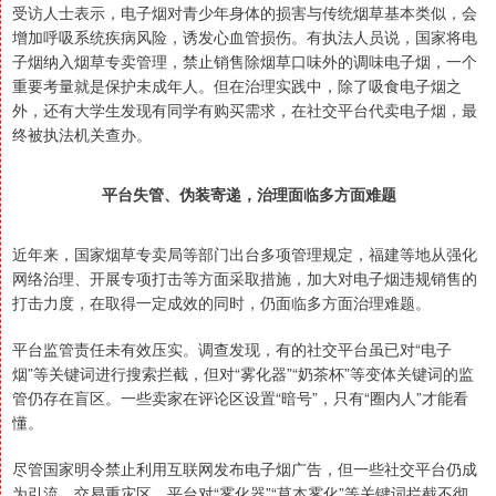
受访人士表示，电子烟对青少年身体的损害与传统烟草基本类似，会
增加呼吸系统疾病风险，诱发心血管损伤。有执法人员说，国家将电
子烟纳入烟草专卖管理，禁止销售除烟草口味外的调味电子烟，一个
重要考量就是保护未成年人。但在治理实践中，除了吸食电子烟之
外，还有大学生发现有同学有购买需求，在社交平台代卖电子烟，最
终被执法机关查办。
平台失管、伪装寄递，治理面临多方面难题
近年来，国家烟草专卖局等部门出台多项管理规定，福建等地从强化
网络治理、开展专项打击等方面采取措施，加大对电子烟违规销售的
打击力度，在取得一定成效的同时，仍面临多方面治理难题。
平台监管责任未有效压实。调查发现，有的社交平台虽已对“电子
烟”等关键词进行搜索拦截，但对“雾化器”“奶茶杯”等变体关键词的监
管仍存在盲区。一些卖家在评论区设置“暗号”，只有“圈内人”才能看
懂。
尽管国家明令禁止利用互联网发布电子烟广告，但一些社交平台仍成
为引流、交易重灾区。平台对“雾化器”“草本雾化”等关键词拦截不彻