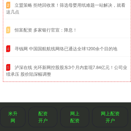
​立盟策略 拒绝回收浆！筛选母婴用纸难题一站解决，就看
2
这几点
​恒富配资 多家银行官宣：降息！
3
​寻钱网 中国国航航线网络已通达全球1200余个目的地
4
​泸深在线 光环新网控股股东3个月内套现7.84亿元！公司业
5
绩承压 股价陷深幅调整
米升
配资
网上
网上配资
网
开户
配资
开户