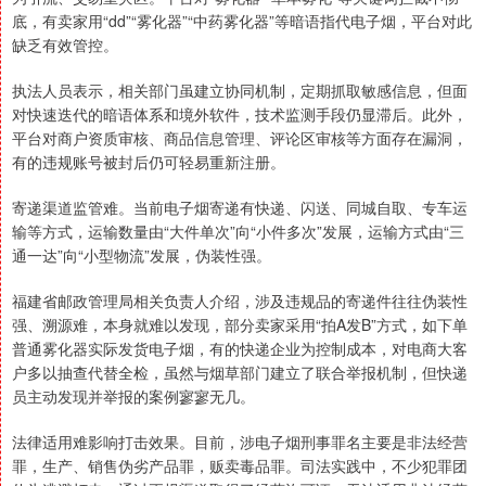
底，有卖家用“dd”“雾化器”“中药雾化器”等暗语指代电子烟，平台对此
缺乏有效管控。
执法人员表示，相关部门虽建立协同机制，定期抓取敏感信息，但面
对快速迭代的暗语体系和境外软件，技术监测手段仍显滞后。此外，
平台对商户资质审核、商品信息管理、评论区审核等方面存在漏洞，
有的违规账号被封后仍可轻易重新注册。
寄递渠道监管难。当前电子烟寄递有快递、闪送、同城自取、专车运
输等方式，运输数量由“大件单次”向“小件多次”发展，运输方式由“三
通一达”向“小型物流”发展，伪装性强。
福建省邮政管理局相关负责人介绍，涉及违规品的寄递件往往伪装性
强、溯源难，本身就难以发现，部分卖家采用“拍A发B”方式，如下单
普通雾化器实际发货电子烟，有的快递企业为控制成本，对电商大客
户多以抽查代替全检，虽然与烟草部门建立了联合举报机制，但快递
员主动发现并举报的案例寥寥无几。
法律适用难影响打击效果。目前，涉电子烟刑事罪名主要是非法经营
罪，生产、销售伪劣产品罪，贩卖毒品罪。司法实践中，不少犯罪团