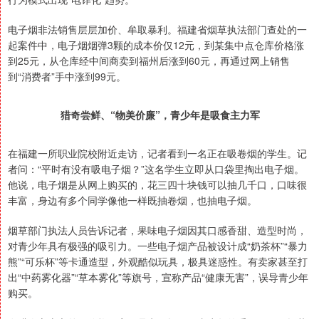
电子烟非法销售层层加价、牟取暴利。福建省烟草执法部门查处的一
起案件中，电子烟烟弹3颗的成本价仅12元，到某集中点仓库价格涨
到25元，从仓库经中间商卖到福州后涨到60元，再通过网上销售
到“消费者”手中涨到99元。
猎奇尝鲜、“物美价廉”，青少年是吸食主力军
在福建一所职业院校附近走访，记者看到一名正在吸卷烟的学生。记
者问：“平时有没有吸电子烟？”这名学生立即从口袋里掏出电子烟。
他说，电子烟是从网上购买的，花三四十块钱可以抽几千口，口味很
丰富，身边有多个同学像他一样既抽卷烟，也抽电子烟。
烟草部门执法人员告诉记者，果味电子烟因其口感香甜、造型时尚，
对青少年具有极强的吸引力。一些电子烟产品被设计成“奶茶杯”“暴力
熊”“可乐杯”等卡通造型，外观酷似玩具，极具迷惑性。有卖家甚至打
出“中药雾化器”“草本雾化”等旗号，宣称产品“健康无害”，误导青少年
购买。