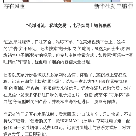
“公域引流、私域交易”，电子烟网上销售猖獗
“正品果味烟弹，口味齐全，私聊下单。”在某短视频平台上，这样
的“广告”并不鲜见。记者搜索“电子烟”等关键词，虽然页面会出现“网
络销售电子烟违法”的提示，但稍加变换搜索方式，如搜索“可乐杯”“酒
吧精灵”等暗语，疑似电子烟的内容便大量出现。
记者以买家身份尝试联系多家网络店铺，体验了完整的线上交易流
程。记者在淘宝上检索“雾化器”，选择一家名为“驰正医疗器械旗舰
店”的店铺进行咨询，客服便发来微信号。记者在添加该微信后，对方
在微信中发来多张标注口味的电子烟图片，包括“奶茶杯”“可乐杯”“暴
力熊”等造型时尚的产品，并表示由海外仓进口，质量有保障。
当记者询问是否有水果味时，卖家回应：“口味齐全，只走快递，不支
持线下取货。”记者购买了一款“ICEMAX”（冰爆）草莓味电子烟，配
备10ml一次性烟弹，花费123元。记者提供地址与联系方式后，对方
迅速发货，三日即到货。