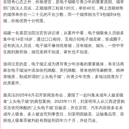
在猎奇心态之外，价格便宜，是电子烟吸引青少年的重要原因。烟草
部门执法人员说，正规烟弹三粒装120元，单价40元，网上违规销售
的烟弹单价在一二十元的不在少数，而一个烟弹相当于3包烟到4包
烟，价格优势十分明显。
福建一名基层法院法官告诉记者，从案件中看，电子烟吸食人员较多
集中在14至18岁，通过口口相传、互相介绍电子烟卖家，形成圈子。
还有执法人员说，电子烟不像传统卷烟，没有烟灰、烟头，一些中学
生跑到厕所抽，抽完老师不知道、家长也不知道。
值得注意的是，电子烟正成为诱导青少年涉毒的重要载体，有非法商
家在电子烟油中添加依托咪酯、美托咪酯、替来他明等麻醉类、精神
类物质，制成所谓的“上头电子烟”，向青少年兜售，多地法院查办了
此类案件。
最高法2025年6月召开新闻发布会，通报了一起纠集未成年人贩卖吸
食“上头电子烟”的典型案例。2023年11月，刘某明等人从江西进贤购
买含依托咪酯的“上头电子烟”后贩卖，并在宾馆、汽车内容留多名未
成年人吸食。多人被追究刑事责任，刘某明因贩卖、运输毒品罪、容
留他人吸毒罪被判处有期徒刑四年六个月，并处罚金。