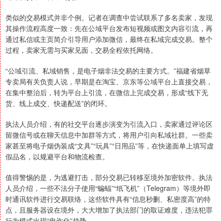
类似的交易模式并非个例。记者在调查中尝试联系了多名卖家，发现
其操作流程高度一致：先在公域平台发布短视频或图文内容引流，再
通过私信或主页简介引导用户添加微信，最终在私域完成交易。整个
过程，卖家无需与买家见面，交易全程依托网络。
“公域引流、私域销售，是电子烟非法交易的主要方式。”福建省烟草
专卖局有关负责人说，早期是在淘宝、京东等公域平台上直接交易，
在集中整治后，转为平台上引流，在微信上完成交易，形成“线下无
货、线上成交、快递配送”的闭环。
执法人员介绍，有的社交平台逐步演变为引流入口，卖家通过评论区
留微信号或在聊天信息中加群等方式，将用户引向私域社群。一些卖
家甚至将电子烟伪装成“文具”“玩具”“日用品”等，在快递面单上填写虚
假品名，以规避平台和物流检查。
值得警惕的是，为逃避打击，部分交易已转移至境外加密软件。执法
人员介绍，一些不法分子使用“蝙蝠”“纸飞机”（Telegram）等境外即
时通讯软件进行交易联络，这些软件具有“信息秒删、私密度高”的特
点，且服务器设在境外，大大增加了执法部门的取证难度，违法犯罪
行为模式出现“电诈化”趋势。