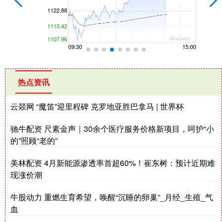
热点资讯
云燚网 “魔笛”迎里程碑 克罗地亚胜巴拿马 | 世界杯
驰牛配资 尺素金声｜30余个医疗服务价格新项目，呵护“小
的”照顾“老的”
美林配资 4月新能源渗透率首超60%！崔东树：预计近期难
现涨价潮
牛股动力 重燃生育希望，唤醒“沉睡的卵巢”_月经_生殖_气
血