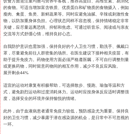
饮食方面需注重均衡与营养牛客栈，推荐高蛋白、高维生素、易消化
的食物。可适当增加富含铁质、优质蛋白和矿物质的食物摄入，例如
瘦肉、禽蛋、鱼类、新鲜蔬果等。同时应避免油腻、辛辣或刺激性食
物，以防加重身体负担。心理状态同样不容忽视，保持情绪稳定非常
关键，应尽量远离恐惧、抑郁和焦虑。可通过听音乐、阅读或与亲友
交流等方式舒缓心情，维持良好心态。
自我防护意识也需加强，保持良好的个人卫生习惯，勤洗手、佩戴口
罩，尽量避免前往人群密集的场所。在医生建议下接种相关疫苗，有
助于提升免疫力。药物使用方面必须严格遵医嘱，不可自行调整剂量
或更换药物，同时留意药物间的相互作用，减少不良反应风险。
展开剩余44%
适宜的运动对康复有积极帮助，可选择散步、慢跑、瑜伽等温和方
式，避免剧烈运动和过度消耗体力。运动时应按身体反应适时调整强
度，选择安全的环境并保持愉悦的情绪。
此外，由于血液病患者通常免疫力较低，预防感染尤为重要。保持良
好的卫生习惯，减少暴露于潜在感染源的机会，是日常中不可忽视的
一环。