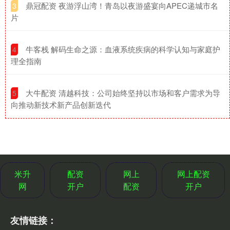
​鼎冠配资 夜游浮山湾！青岛以夜游盛宴向APEC递城市名
3
片
​牛客栈 解码生命之源：血液系统疾病的科学认知与家庭护
4
理全指南
​大牛配资 清越科技：公司始终坚持以市场和客户需求为导
5
向推动新技术新产品创新迭代
米升
配资
网上
网上配资
网
开户
配资
开户
友情链接：