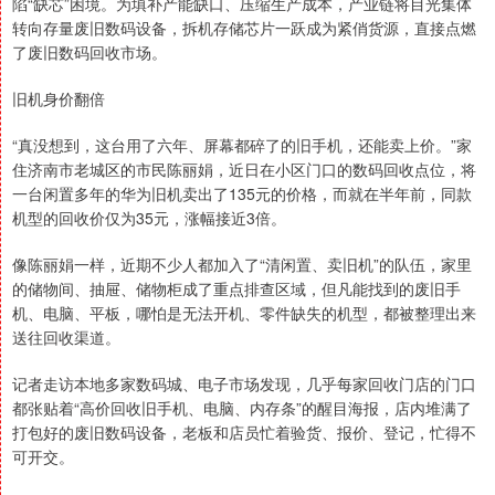
陷“缺芯”困境。为填补产能缺口、压缩生产成本，产业链将目光集体
转向存量废旧数码设备，拆机存储芯片一跃成为紧俏货源，直接点燃
了废旧数码回收市场。
旧机身价翻倍
“真没想到，这台用了六年、屏幕都碎了的旧手机，还能卖上价。”家
住济南市老城区的市民陈丽娟，近日在小区门口的数码回收点位，将
一台闲置多年的华为旧机卖出了135元的价格，而就在半年前，同款
机型的回收价仅为35元，涨幅接近3倍。
像陈丽娟一样，近期不少人都加入了“清闲置、卖旧机”的队伍，家里
的储物间、抽屉、储物柜成了重点排查区域，但凡能找到的废旧手
机、电脑、平板，哪怕是无法开机、零件缺失的机型，都被整理出来
送往回收渠道。
记者走访本地多家数码城、电子市场发现，几乎每家回收门店的门口
都张贴着“高价回收旧手机、电脑、内存条”的醒目海报，店内堆满了
打包好的废旧数码设备，老板和店员忙着验货、报价、登记，忙得不
可开交。