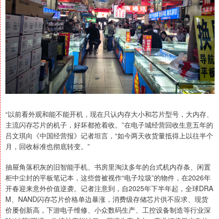
“以前看外观和能不能开机，现在只认内存大小和芯片型号，大内存、
主流闪存芯片的机子，好坏都抢着收。”在电子城经营回收生意五年的
吕文琪向《中国经营报》记者坦言，“如今两天收货量抵得上以往半个
月，回收标准也彻底转变。”
抽屉角落积灰的旧智能手机、书房里淘汰多年的台式机内存条、闲置
柜中尘封的平板笔记本，这些曾被视作“电子垃圾”的物件，在2026年
开春迎来意外价值逆袭。记者注意到，自2025年下半年起，全球DRA
M、NAND闪存芯片价格单边暴涨，消费级存储芯片供不应求、现货
价屡创新高，下游电子维修、小众数码生产、工控设备制造等行业深