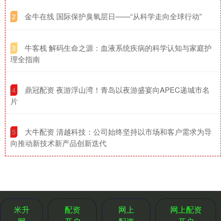
​金牛在线 国际保护臭氧层日——“从科学走向全球行动”
2
​牛客栈 解码生命之源：血液系统疾病的科学认知与家庭护
3
理全指南
​鼎冠配资 夜游浮山湾！青岛以夜游盛宴向APEC递城市名
4
片
​大牛配资 清越科技：公司始终坚持以市场和客户需求为导
5
向推动新技术新产品创新迭代
米升
配资
网上
网上配资