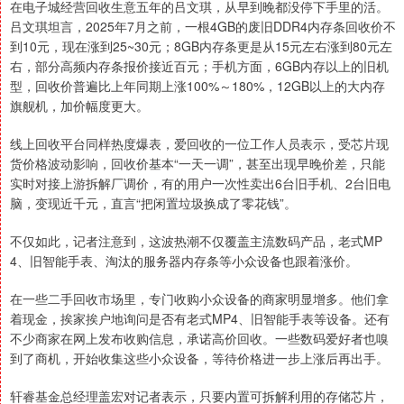
在电子城经营回收生意五年的吕文琪，从早到晚都没停下手里的活。
吕文琪坦言，2025年7月之前，一根4GB的废旧DDR4内存条回收价不
到10元，现在涨到25~30元；8GB内存条更是从15元左右涨到80元左
右，部分高频内存条报价接近百元；手机方面，6GB内存以上的旧机
型，回收价普遍比上年同期上涨100%～180%，12GB以上的大内存
旗舰机，加价幅度更大。
线上回收平台同样热度爆表，爱回收的一位工作人员表示，受芯片现
货价格波动影响，回收价基本“一天一调”，甚至出现早晚价差，只能
实时对接上游拆解厂调价，有的用户一次性卖出6台旧手机、2台旧电
脑，变现近千元，直言“把闲置垃圾换成了零花钱”。
不仅如此，记者注意到，这波热潮不仅覆盖主流数码产品，老式MP
4、旧智能手表、淘汰的服务器内存条等小众设备也跟着涨价。
在一些二手回收市场里，专门收购小众设备的商家明显增多。他们拿
着现金，挨家挨户地询问是否有老式MP4、旧智能手表等设备。还有
不少商家在网上发布收购信息，承诺高价回收。一些数码爱好者也嗅
到了商机，开始收集这些小众设备，等待价格进一步上涨后再出手。
轩睿基金总经理盖宏对记者表示，只要内置可拆解利用的存储芯片，