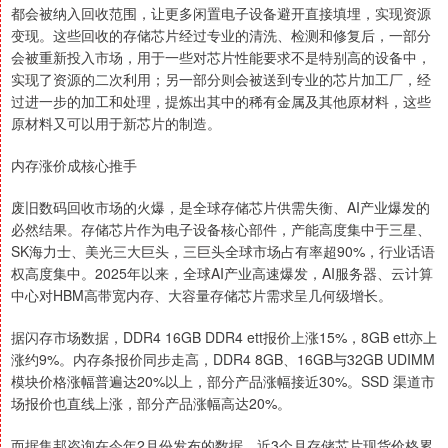
都会被纳入回收范围，让更多闲置电子设备避开直接填埋，实现资源
变现。这些回收的存储芯片经过专业的清洗、检测和修复后，一部分
会被重新投入市场，用于一些对芯片性能要求不是特别高的设备中，
实现了资源的二次利用；另一部分则会被送到专业的芯片加工厂，经
过进一步的加工和处理，提炼出其中的稀有金属及其他原材料，这些
原材料又可以用于新芯片的制造。
内存涨价成核心推手
废旧数码回收市场的火爆，是全球存储芯片供需失衡、AI产业爆发的
必然结果。存储芯片作为电子设备核心部件，产能高度集中于三星、
SK海力士、美光三大巨头，三巨头全球市场占有率超90%，行业话语
权高度集中。2025年以来，全球AI产业高速爆发，AI服务器、云计算
中心对HBM高带宽内存、大容量存储芯片需求呈几何级增长。
据闪存市场数据，DDR4 16GB DDR4 ett报价上涨15%，8GB ett亦上
涨约9%。内存条报价同步走高，DDR4 8GB、16GB与32GB UDIMM
模块价格涨幅普遍达20%以上，部分产品涨幅接近30%。SSD 渠道市
场报价也直线上涨，部分产品涨幅高达20%。
而据集邦咨询在今年2月份发布的数据，近3个月存储芯片现货价格累