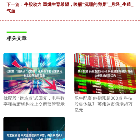
下一篇：
牛股动力 重燃生育希望，唤醒“沉睡的卵巢”_月经_生殖_
气血
相关文章
优配股 “蹭热点”式回复，电科数
乐牛配资 纳指涨超300点 科技
字和杭萧钢构收上交所监管警示
股集体飙升 英伟达市值增超万
亿元