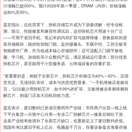
计涨幅已超300%。预计2026年第一季度，DRAM（内存）价格涨幅
达80%至95%。
盖宏指出，在此背景下，拆机存储芯片成为下游最优解：经专业检
测、除尘、性能修复和兼容性调试后，这些拆机芯片用途十分广泛
——可用于老旧手机、笔记本的内存扩容与故障维修，替换损坏的原
装存储模块；能供给智能门锁、监控摄像头、车载中控、工控主板等
智能硬件厂商，作为低成本核心存储部件；还可适配入门级平板电
脑、学习机、游戏机等小众数码产品，满足基础运行需求；部分优质
拆机芯片，甚至能用于小型服务器、云终端设备的存量扩容。
“更重要的是，相较于全新芯片，拆机芯片价格仅为40%～60%，且现
货充足、无须排队等待，成本与供货优势显著。”一手机维修店老板坦
言，“以往极少用拆机芯片，如今90%的扩容、主板维修业务都依赖拆
解芯片，倒逼门店加大旧机回收力度。”
盖宏表示，废旧数码已形成完整闭环产业链：市民商户出货—线上线
下平台集货—分拣中心分类—专业工厂拆解芯片—修复后销往下游。
这条产业链有效填补了全新芯片缺口，也重新定义了废旧数码价值。
我国年淘汰废旧手机上亿台、电脑超千万台，存量设备蕴含海量存储