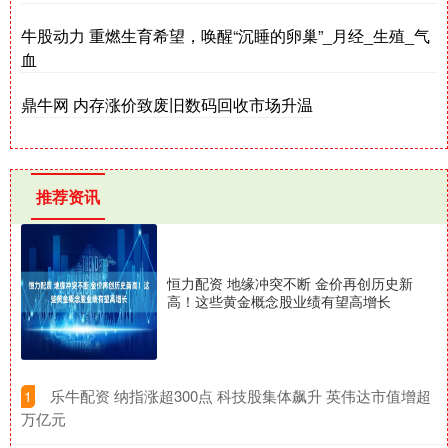
牛股动力 重燃生育希望，唤醒“沉睡的卵巢”_月经_生殖_气
血
鼎牛网 内存涨价致废旧数码回收市场升温
推荐资讯
恒力配资 地缘冲突不断 金价再创历史新
高！这些黄金概念股业绩有望高增长
​乐牛配资 纳指涨超300点 科技股集体飙升 英伟达市值增超
1
万亿元