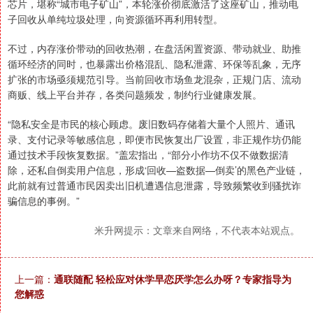
芯片，堪称“城市电子矿山”，本轮涨价彻底激活了这座矿山，推动电
子回收从单纯垃圾处理，向资源循环再利用转型。
不过，内存涨价带动的回收热潮，在盘活闲置资源、带动就业、助推
循环经济的同时，也暴露出价格混乱、隐私泄露、环保等乱象，无序
扩张的市场亟须规范引导。当前回收市场鱼龙混杂，正规门店、流动
商贩、线上平台并存，各类问题频发，制约行业健康发展。
“隐私安全是市民的核心顾虑。废旧数码存储着大量个人照片、通讯
录、支付记录等敏感信息，即便市民恢复出厂设置，非正规作坊仍能
通过技术手段恢复数据。”盖宏指出，“部分小作坊不仅不做数据清
除，还私自倒卖用户信息，形成‘回收—盗数据—倒卖’的黑色产业链，
此前就有过普通市民因卖出旧机遭遇信息泄露，导致频繁收到骚扰诈
骗信息的事例。”
米升网提示：文章来自网络，不代表本站观点。
上一篇：
通联随配 轻松应对休学早恋厌学怎么办呀？专家指导为
您解惑