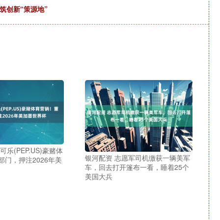
筑创新“策源地”
乐(PEP.US)豪赌体
银河配资 志愿军司机缴获一辆美军
部门，押注2026年美
车，回去打开篷布一看，睡着25个
美国大兵