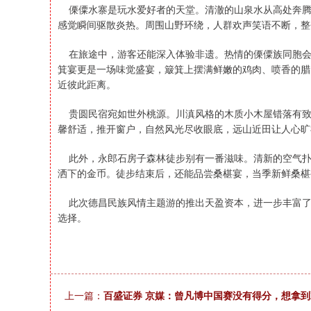
傈僳水寨是玩水爱好者的天堂。清澈的山泉水从高处奔腾
感觉瞬间驱散炎热。周围山野环绕，人群欢声笑语不断，整
在旅途中，游客还能深入体验非遗。热情的傈僳族同胞会
箕宴更是一场味觉盛宴，簸箕上摆满鲜嫩的鸡肉、喷香的腊
近彼此距离。
贵圆民宿宛如世外桃源。川滇风格的木质小木屋错落有致
馨舒适，推开窗户，自然风光尽收眼底，远山近田让人心旷
此外，永郎石房子森林徒步别有一番滋味。清新的空气扑
洒下的金币。徒步结束后，还能品尝桑椹宴，当季新鲜桑椹
此次德昌民族风情主题游的推出天盈资本，进一步丰富了
选择。
上一篇：
百盛证券 京媒：曾凡博中国赛没有得分，想拿