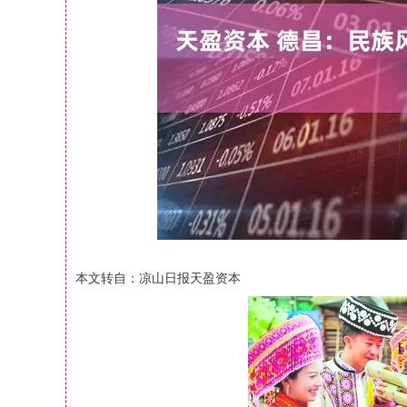
上证指数
3940.04
164.40
2.13%
39.68
本文转自：凉山日报天盈资本