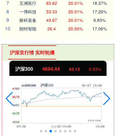
7
五洲医疗
83.62
20.01%
18.37%
8
一博科技
53.33
20.01%
17.26%
9
耐科装备
49.67
20.01%
6.83%
10
朗特智能
26.4
20.00%
17.06%
沪深京行情 实时轮播
沪深300
4694.44
北证
43.13
0.93%