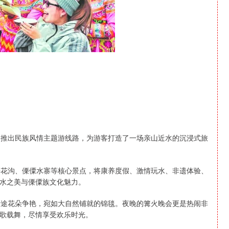
推出民族风情主题游线路，为游客打造了一场亲山近水的沉浸式旅
花沟、傈僳水寨等核心景点，将康养度假、激情玩水、非遗体验、
水之美与傈僳族文化魅力。
途花朵争艳，宛如大自然铺就的锦毯。夜晚的篝火晚会更是热闹非
歌载舞，尽情享受欢乐时光。