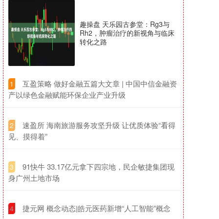
趣操盘 天乐园古参堂：Rg3与
Rh2，肿瘤治疗的新视角与临床
转化之路
​互盈策略 做好金融五篇大文章 | 中国中信金融资
1
产以绿色金融赋能环保企业产业升级
​速盈所 海南旅游服务攻坚升级 让优质体验“看得
2
见、摸得着”
​91快牛 33.17亿元拿下四宗地，民企敏捷集团现
3
身广州土地市场
​捷元网 概念动态|皓元医药新增“人工智能”概念
4