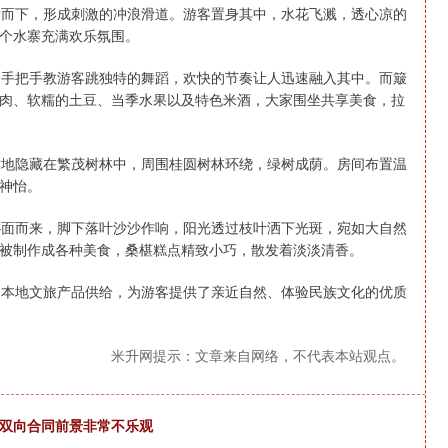
而下，形成刺激的冲浪滑道。游客置身其中，水花飞溅，透心凉的
个水寨充满欢乐氛围。
手把手教游客跳独特的舞蹈，欢快的节奏让人迅速融入其中。而簸
肉、软糯的土豆、当季水果以及特色米酒，大家围坐共享美食，拉
地隐藏在繁茂树林中，周围桂圆树林环绕，绿树成荫。房间布置温
神怡。
面而来，脚下落叶沙沙作响，阳光透过枝叶洒下光斑，宛如大自然
被制作成各种美食，桑椹糕点精致小巧，散发着淡淡清香。
本地文旅产品供给，为游客提供了亲近自然、体验民族文化的优质
米升网提示：文章来自网络，不代表本站观点。
到双向合同前景非常不乐观