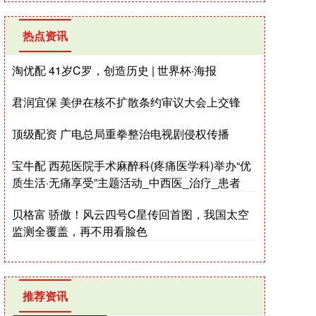
热点资讯
淘优配 41岁C罗，创造历史 | 世界杯·海报
君润宜保 美伊在核不扩散条约审议大会上交锋
顶级配资 广电总局重拳整治电视剧侵权传播
宝牛配 西苑医院手术麻醉科(疼痛医学科)举办“优
质生活·无痛享受”主题活动_中西医_治疗_患者
贝格富 骄傲！风云四号C星传回首图，我国太空
监测全覆盖，再不用看脸色
推荐资讯