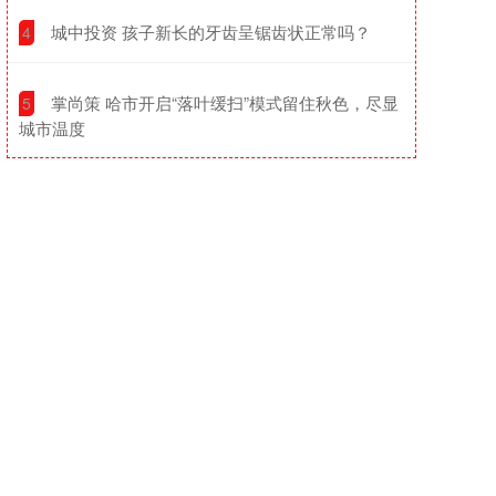
​城中投资 孩子新长的牙齿呈锯齿状正常吗？
4
​掌尚策 哈市开启“落叶缓扫”模式留住秋色，尽显
5
城市温度