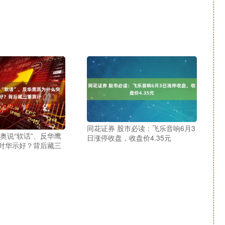
同花证券 股市必读：飞乐音响6月3
奥说“软话”、反华鹰
日涨停收盘，收盘价4.35元
对华示好？背后藏三