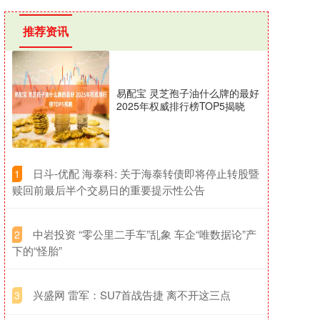
推荐资讯
易配宝 灵芝孢子油什么牌的最好
2025年权威排行榜TOP5揭晓
​日斗-优配 海泰科: 关于海泰转债即将停止转股暨
1
赎回前最后半个交易日的重要提示性公告
​中岩投资 “零公里二手车”乱象 车企“唯数据论”产
2
下的“怪胎”
​兴盛网 雷军：SU7首战告捷 离不开这三点
3