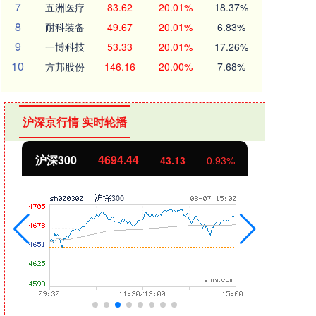
7
五洲医疗
83.62
20.01%
18.37%
8
耐科装备
49.67
20.01%
6.83%
9
一博科技
53.33
20.01%
17.26%
10
方邦股份
146.16
20.00%
7.68%
沪深京行情 实时轮播
北证50
1134.24
创业
11.37
1.01%