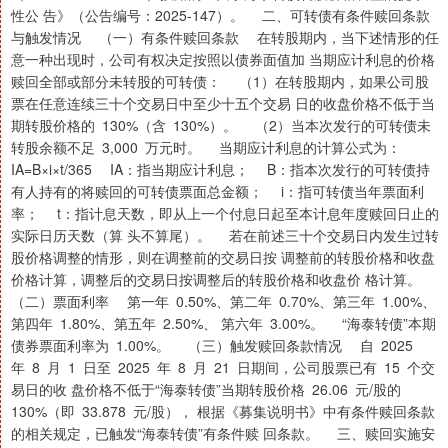
性公 告》（公告编号：2025-147）。 二、可转债有条件赎回条款
与触发情况 （一）有条件赎回条款 在转股期内，当下述情形的任
意一种出现时，公司有权决定按照以债券面值加 当期应计利息的价格
赎回全部或部分未转股的可转债： （1）在转股期内，如果公司股
票在任意连续三十个交易日中至少十五个交易 日的收盘价格不低于当
期转股价格的 130%（含 130%）。 （2）当本次发行的可转债未
转股余额不足 3,000 万元时。 当期应计利息的计算公式为：
IA=B×i×t/365 IA：指当期应计利息； B：指本次发行的可转债持
有人持有的将赎回的可转债票面总金额； i：指可转债当年票面利
率； t：指计息天数，即从上一个付息日起至本计息年度赎回日止的
实际日历天数（算 头不算尾）。 若在前述三十个交易日内发生过转
股价格调整的情形，则在调整前的交易日按 调整前的转股价格和收盘
价格计算，调整后的交易日按调整后的转股价格和收盘价 格计算。
（二）票面利率 第一年 0.50%、第二年 0.70%、第三年 1.00%、
第四年 1.80%、第五年 2.50%、 第六年 3.00%。 “海泰转债”本期
债券票面利率为 1.00%。 （三）触发赎回条款情况 自 2025
年 8 月 1 日至 2025 年 8 月 21 日期间，公司股票已有 15 个交
易日的收 盘价格不低于“海泰转债”当期转股价格 26.06 元/股的
130%（即 33.878 元/股）， 根据《募集说明书》中有条件赎回条款
的相关规定，已触发“海泰转债”有条件赎 回条款。 三、赎回实施安