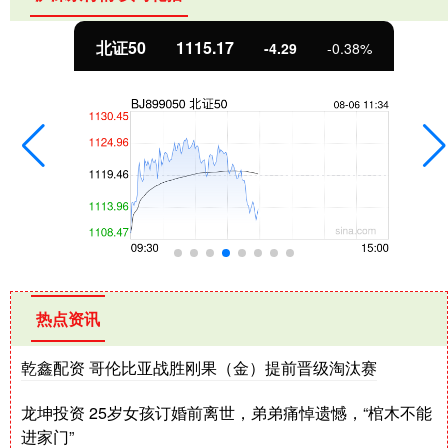
北证50
1115.17
-4.29
-0.38%
热点资讯
乾鑫配资 哥伦比亚战胜刚果（金）提前晋级淘汰赛
龙坤投资 25岁女孩订婚前离世，弟弟痛悼遗憾，“棺木不能
进家门”