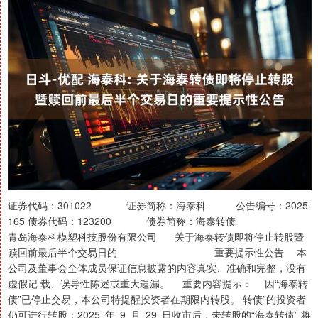
证券代码：301022 证券简称：海泰科 公告编号：2025-
165 债券代码：123200 债券简称：海泰转债
青岛海泰科模塑科技股份有限公司 关于海泰转债即将停止转股暨
赎回前最后半个交易日的 重要提示性公告 本
公司及董事会全体成员保证信息披露的内容真实、准确和完整，没有
虚假记 载、误导性陈述或重大遗漏。 重要内容提示： 因“海泰转
债”已停止交易，本公司特提醒投资者在期限内转股。 转债”的投资者
仍可进行转股；2025 年 9 月 29 日收市后，未转股的“海泰转债” 将