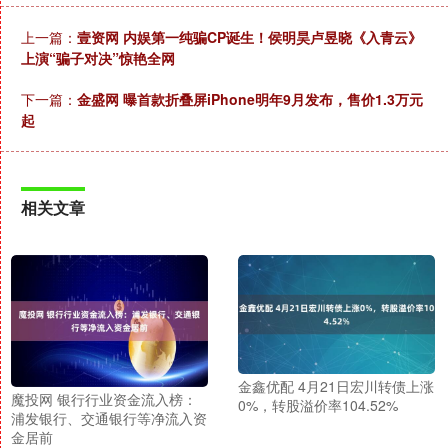
上一篇：
壹资网 内娱第一纯骗CP诞生！侯明昊卢昱晓《入青云》
上演“骗子对决”惊艳全网
下一篇：
金盛网 曝首款折叠屏iPhone明年9月发布，售价1.3万元
起
相关文章
金鑫优配 4月21日宏川转债上涨
魔投网 银行行业资金流入榜：
0%，转股溢价率104.52%
浦发银行、交通银行等净流入资
金居前