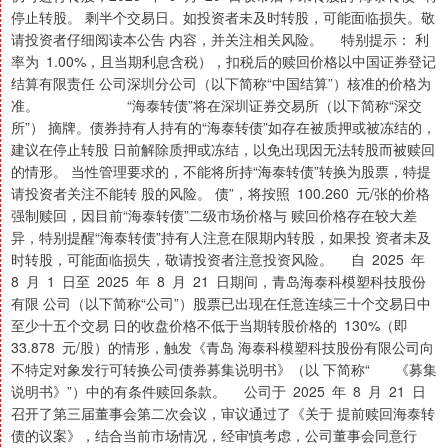
停止转股。 剩半个交易日。如投资者未及时转股，可能面临损失。敬
请投资者仔细阅读本公告 内容，并关注相关风险。 特别提示： 利
率为 1.00%，且当期利息含税），扣税后的赎回价格以中国证券登记
结算有限责任 公司深圳分公司（以下简称“中国结算”）核准的价格为
准。 “海泰转债”将在深圳证券交易所（以下简称“深交
所”） 摘牌。债券持有人持有的“海泰转债”如存在被质押或被冻结的，
建议在停止转股 日前解除质押或冻结，以免出现因无法转股而被赎回
的情形。 当性管理要求的，不能将所持“海泰转债”转换为股票，特提
请投资者关注不能转 股的风险。 债”，将按照 100.260 元/张的价格
强制赎回，因目前“海泰转债”二级市场价格与 赎回价格存在较大差
异，特别提醒“海泰转债”持有人注意在限期内转股，如果投 资者未及
时转股，可能面临损失，敬请投资者注意投资风险。 自 2025 年
8 月 1 日至 2025 年 8 月 21 日期间，青岛海泰科模塑科技股份
有限 公司（以下简称“公司”）股票已出现在任意连续三十个交易日中
至少十五个交易 日的收盘价格不低于当期转股价格的 130%（即
33.878 元/股）的情形，触发《青岛 海泰科模塑科技股份有限公司向
不特定对象发行可转换公司债券募集说明书》（以 下简称“ 《募集
说明书》”）中的有条件赎回条款。 公司于 2025 年 8 月 21 日
召开了第三届董事会第二次会议，审议通过了《关于 提前赎回海泰转
债的议案》，结合当前市场情况，经审慎考虑，公司董事会同意行