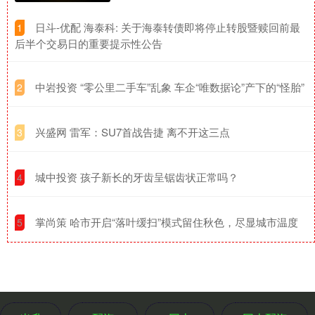
​日斗-优配 海泰科: 关于海泰转债即将停止转股暨赎回前最
1
后半个交易日的重要提示性公告
​中岩投资 “零公里二手车”乱象 车企“唯数据论”产下的“怪胎”
2
​兴盛网 雷军：SU7首战告捷 离不开这三点
3
​城中投资 孩子新长的牙齿呈锯齿状正常吗？
4
​掌尚策 哈市开启“落叶缓扫”模式留住秋色，尽显城市温度
5