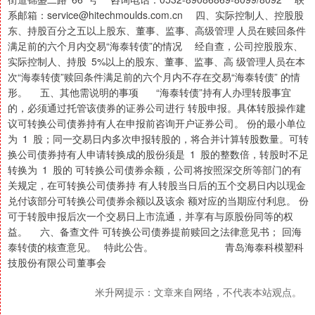
系邮箱：service@hitechmoulds.com.cn 四、实际控制人、控股股
东、持股百分之五以上股东、董事、监事、高级管理 人员在赎回条件
满足前的六个月内交易“海泰转债”的情况 经自查，公司控股股东、
实际控制人、持股 5%以上的股东、董事、监事、高 级管理人员在本
次“海泰转债”赎回条件满足前的六个月内不存在交易“海泰转债” 的情
形。 五、其他需说明的事项 “海泰转债”持有人办理转股事宜
的，必须通过托管该债券的证券公司进行 转股申报。具体转股操作建
议可转换公司债券持有人在申报前咨询开户证券公司。 份的最小单位
为 1 股；同一交易日内多次申报转股的，将合并计算转股数量。可转
换公司债券持有人申请转换成的股份须是 1 股的整数倍，转股时不足
转换为 1 股的 可转换公司债券余额，公司将按照深交所等部门的有
关规定，在可转换公司债券持 有人转股当日后的五个交易日内以现金
兑付该部分可转换公司债券余额以及该余 额对应的当期应付利息。 份
可于转股申报后次一个交易日上市流通，并享有与原股份同等的权
益。 六、备查文件 可转换公司债券提前赎回之法律意见书； 回海
泰转债的核查意见。 特此公告。 青岛海泰科模塑科
技股份有限公司董事会
米升网提示：文章来自网络，不代表本站观点。