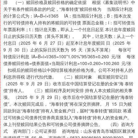
排 （一）赎回价格及赎回价格的确定依据 根据《募集说明书》中
关于有条件赎回条款的约定，“海泰转债”赎回价格为 当期应计利息
的计算公式为：IA=B×i×t/365 IA：指当期应计利息；B：指本次发
行的可转债持有人持有的将赎回的可转债 票面总金额；i：指可转债当
年票面利率；t：指计息天数，即从上一个付息日起至 本计息年度赎回
日止的实际日历天数（算头不算尾）。 其中，计息天数：从上一个
付息日（2025 年 6 月 27 日）起至本计息年度赎回 日（2025 年
9 月 30 日）止的实际日历天数为 95 天（算头不算尾） 每张可
转债应计利息 IA=B×i×t/365=100*1.00%*95/365≈0.260 元/张 每张
债券赎回价格=债券面值+当期应计利息=100+0.260=100.260 元/张
扣税后的赎回价格以中国结算核准的价格为准。公司不对持有人的
利息所得税 进行代扣代缴。 （二）赎回对象 截至赎回登记日
（2025 年 9 月 29 日）收市后在中国结算登记在册的全体“海 泰转
债”持有人。 （三）赎回程序及时间安排 持有人本次赎回的相关事
项。 （2025 年 9 月 29 日）收市后在中国结算登记在册的“海泰转
债”。本次赎回完成后， “海泰转债”将在深交所摘牌。 月 15 日为赎
回款到达“海泰转债”持有人资金账户日，届时“海泰转债”赎回款 将通
过可转换公司债券托管券商直接划入“海泰转债”持有人的资金账户。
体上刊登赎回结果公告和可转换公司债券摘牌公告。 （四）咨询方
式 咨询部门：公司证券部 咨询地址：山东省青岛市城阳区棘洪滩
街道锦盛二路 66 号 咨询电话：0532-89086869-8099/8092 联