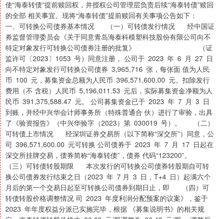
使“海泰转债”提前赎回权，并授权公司管理层负责后续“海泰转债”赎回
的全部 相关事宜。现将“海泰转债”提前赎回有关事项公告如下：
一、可转换公司债券基本情况 （一）可转债发行情况 经中国证
券监督管理委员会《关于同意青岛海泰科模塑科技股份有限公司向不
特定对象发行可转换公司债券注册的批复》 （证
监许可〔2023〕1053 号）同意注册， 公司于 2023 年 6 月 27 日
向不特定对象发行可转换公司债券 3,965,716 张，每张面 值为人民
币 100 元，募集资金总额为人民币 396,571,600.00 元。扣除发行
费用（不 含税）人民币 5,196,011.53 元后，实际募集资金净额为人
民币 391,375,588.47 元。 公司募集资金已于 2023 年 7 月 3 日
到账，并经中兴华会计师事务所（特殊普通合 伙）进行了审验，出具
了《验资报告》（中兴华验字（2023）第 030019 号）。 （二）
可转债上市情况 经深圳证券交易所（以下简称“深交所”）同意，公
司 396,571,600.00 元可转换 公司债券于 2023 年 7 月 17 日起在
深交所挂牌交易，债券简称“海泰转债”，债券 代码“123200”。
（三）可转债转股期限 本次发行的可转换公司债券转股期自可转
换公司债券发行结束之日（2023 年 7 月 3 日，T+4 日）起满六个
月后的第一个交易日起至可转换公司债券到期日止，即 （四）可
转债转股价格调整情况 司 2023 年度利润分配预案的议案》，鉴于
2023 年年度权益分派已实施完毕，根据 《募集说明书》的相关规