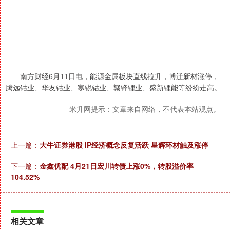
南方财经6月11日电，能源金属板块直线拉升，博迁新材涨停，
腾远钴业、华友钴业、寒锐钴业、赣锋锂业、盛新锂能等纷纷走高。
米升网提示：文章来自网络，不代表本站观点。
上一篇：
大牛证券港股 IP经济概念反复活跃 星辉环材触及涨停
下一篇：
金鑫优配 4月21日宏川转债上涨0%，转股溢价率
104.52%
相关文章