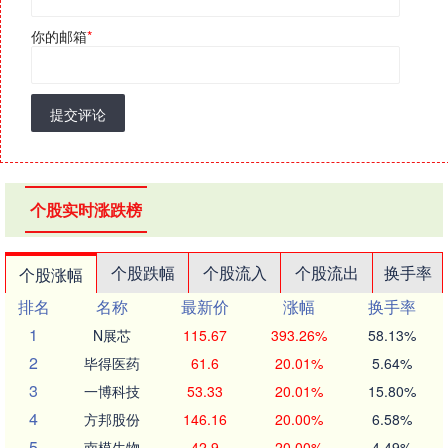
你的邮箱
*
提交评论
个股实时涨跌榜
个股跌幅
个股流入
个股流出
换手率
个股涨幅
排名
名称
最新价
涨幅
换手率
1
N展芯
115.67
393.26%
58.13%
2
毕得医药
61.6
20.01%
5.64%
3
一博科技
53.33
20.01%
15.80%
4
方邦股份
146.16
20.00%
6.58%
5
南模生物
42.9
20.00%
4.49%