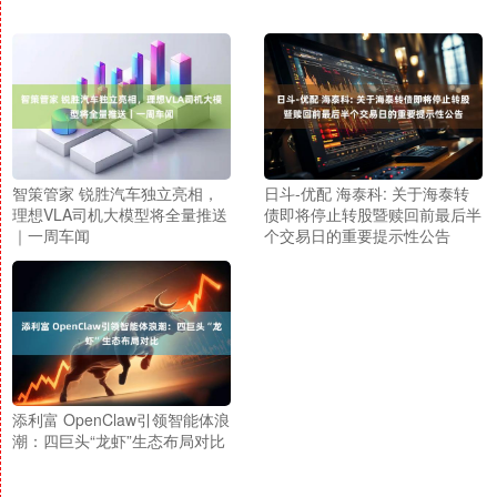
智策管家 锐胜汽车独立亮相，
日斗-优配 海泰科: 关于海泰转
理想VLA司机大模型将全量推送
债即将停止转股暨赎回前最后半
｜一周车闻
个交易日的重要提示性公告
添利富 OpenClaw引领智能体浪
潮：四巨头“龙虾”生态布局对比