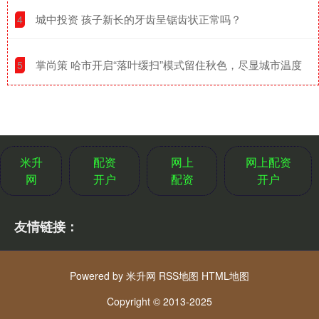
​城中投资 孩子新长的牙齿呈锯齿状正常吗？
4
​掌尚策 哈市开启“落叶缓扫”模式留住秋色，尽显城市温度
5
米升
配资
网上
网上配资
网
开户
配资
开户
友情链接：
Powered by
米升网
RSS地图
HTML地图
Copyright
© 2013-2025