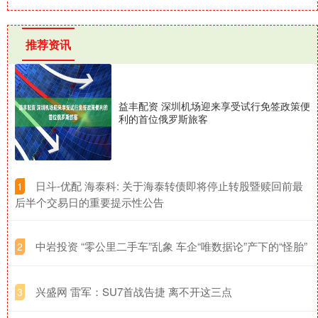
推荐资讯
益丰配资 深圳机场迎来享受试行免签政策便
利的首位俄罗斯旅客
​日斗-优配 海泰科: 关于海泰转债即将停止转股暨赎回前最
1
后半个交易日的重要提示性公告
​中岩投资 “零公里二手车”乱象 车企“唯数据论”产下的“怪胎”
2
​兴盛网 雷军：SU7首战告捷 离不开这三点
3