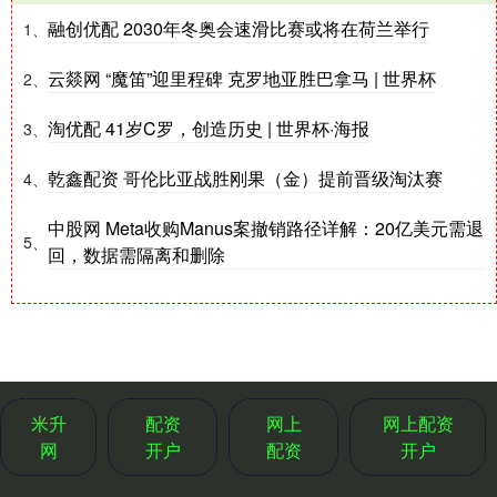
融创优配 2030年冬奥会速滑比赛或将在荷兰举行
1、
云燚网 “魔笛”迎里程碑 克罗地亚胜巴拿马 | 世界杯
2、
淘优配 41岁C罗，创造历史 | 世界杯·海报
3、
乾鑫配资 哥伦比亚战胜刚果（金）提前晋级淘汰赛
4、
中股网 Meta收购Manus案撤销路径详解：20亿美元需退
5、
回，数据需隔离和删除
米升
配资
网上
网上配资
网
开户
配资
开户