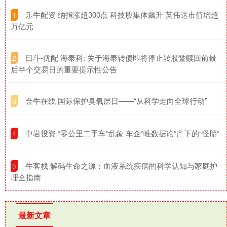
​乐牛配资 纳指涨超300点 科技股集体飙升 英伟达市值增超
1
万亿元
​日斗-优配 海泰科: 关于海泰转债即将停止转股暨赎回前最
2
后半个交易日的重要提示性公告
​金牛在线 国际保护臭氧层日——“从科学走向全球行动”
3
​中岩投资 “零公里二手车”乱象 车企“唯数据论”产下的“怪胎”
4
​牛客栈 解码生命之源：血液系统疾病的科学认知与家庭护
5
理全指南
最新文章