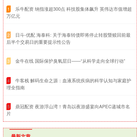
​乐牛配资 纳指涨超300点 科技股集体飙升 英伟达市值增超
1
万亿元
​日斗-优配 海泰科: 关于海泰转债即将停止转股暨赎回前最
2
后半个交易日的重要提示性公告
​金牛在线 国际保护臭氧层日——“从科学走向全球行动”
3
​牛客栈 解码生命之源：血液系统疾病的科学认知与家庭护
4
理全指南
​鼎冠配资 夜游浮山湾！青岛以夜游盛宴向APEC递城市名
5
片
最新文章