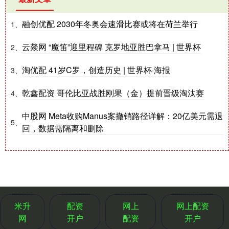
融创优配 2030年冬奥会速滑比赛或将在荷兰举行
1、
云燚网 “魔笛”迎里程碑 克罗地亚胜巴拿马 | 世界杯
2、
淘优配 41岁C罗，创造历史 | 世界杯·海报
3、
乾鑫配资 哥伦比亚战胜刚果（金）提前晋级淘汰赛
4、
中股网 Meta收购Manus案撤销路径详解：20亿美元需退
5、
回，数据需隔离和删除
米升
配资
网上
网上配资
网
开户
配资
开户