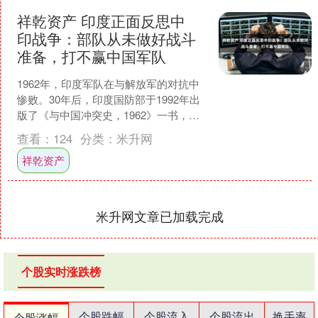
祥乾资产 印度正面反思中
印战争：部队从未做好战斗
准备，打不赢中国军队
1962年，印度军队在与解放军的对抗中
惨败。30年后，印度国防部于1992年出
版了《与中国冲突史，1962》一书，揭
示了这场战争的一些真相。很多印度民
查看：
124
分类：
米升网
众长期认为....
祥乾资产
米升网文章已加载完成
个股实时涨跌榜
个股跌幅
个股流入
个股流出
换手率
个股涨幅