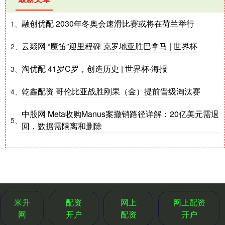
融创优配 2030年冬奥会速滑比赛或将在荷兰举行
1、
云燚网 “魔笛”迎里程碑 克罗地亚胜巴拿马 | 世界杯
2、
淘优配 41岁C罗，创造历史 | 世界杯·海报
3、
乾鑫配资 哥伦比亚战胜刚果（金）提前晋级淘汰赛
4、
中股网 Meta收购Manus案撤销路径详解：20亿美元需退
5、
回，数据需隔离和删除
米升
配资
网上
网上配资
网
开户
配资
开户