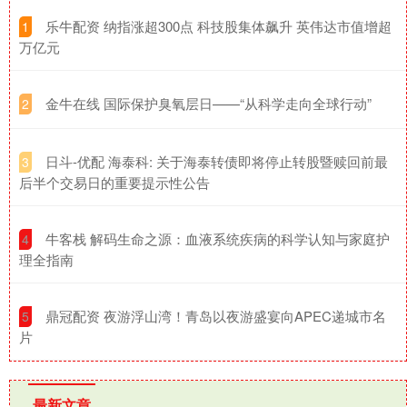
​乐牛配资 纳指涨超300点 科技股集体飙升 英伟达市值增超
1
万亿元
​金牛在线 国际保护臭氧层日——“从科学走向全球行动”
2
​日斗-优配 海泰科: 关于海泰转债即将停止转股暨赎回前最
3
后半个交易日的重要提示性公告
​牛客栈 解码生命之源：血液系统疾病的科学认知与家庭护
4
理全指南
​鼎冠配资 夜游浮山湾！青岛以夜游盛宴向APEC递城市名
5
片
最新文章