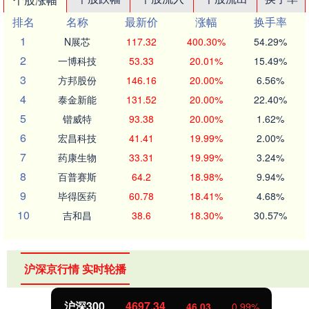
排名
名称
最新价
涨幅
换手率
1
N展芯
117.32
400.30%
54.29%
2
一博科技
53.33
20.01%
15.49%
3
方邦股份
146.16
20.00%
6.56%
4
泰金新能
131.52
20.00%
22.40%
5
锴威特
93.38
20.00%
1.62%
6
宏昌科技
41.41
19.99%
2.00%
7
药康生物
33.31
19.99%
3.24%
8
百普赛斯
64.2
18.98%
9.94%
9
毕得医药
60.78
18.41%
4.68%
10
吉和昌
38.6
18.30%
30.57%
沪深京行情 实时轮播
北证50
1124.09
46.03
0.99%