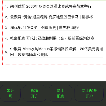
融创优配 2030年冬奥会速滑比赛或将在荷兰举行
1、
云燚网 “魔笛”迎里程碑 克罗地亚胜巴拿马 | 世界杯
2、
淘优配 41岁C罗，创造历史 | 世界杯·海报
3、
乾鑫配资 哥伦比亚战胜刚果（金）提前晋级淘汰赛
4、
中股网 Meta收购Manus案撤销路径详解：20亿美元需退
5、
回，数据需隔离和删除
米升
配资
网上
网上配资
网
开户
配资
开户