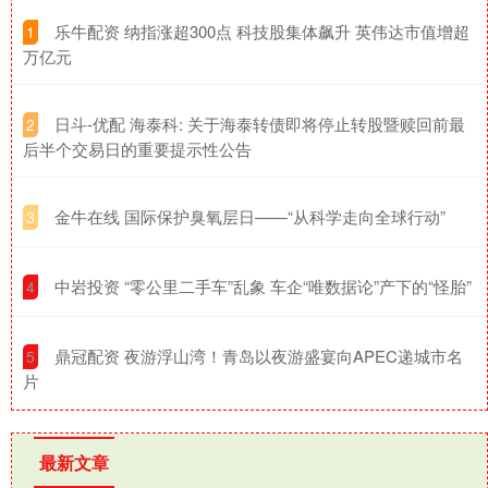
​乐牛配资 纳指涨超300点 科技股集体飙升 英伟达市值增超
1
万亿元
​日斗-优配 海泰科: 关于海泰转债即将停止转股暨赎回前最
2
后半个交易日的重要提示性公告
​金牛在线 国际保护臭氧层日——“从科学走向全球行动”
3
​中岩投资 “零公里二手车”乱象 车企“唯数据论”产下的“怪胎”
4
​鼎冠配资 夜游浮山湾！青岛以夜游盛宴向APEC递城市名
5
片
最新文章